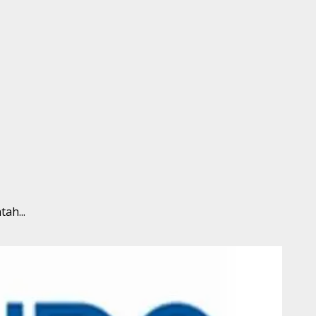
ah...