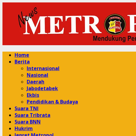
Skip
to
content
Primary
Home
Menu
Berita
Internasional
Nasional
Daerah
Jabodetabek
Ekbis
Pendidikan & Budaya
Suara TNI
Suara Tribrata
Suara BNN
Hukrim
Jepret Metropol