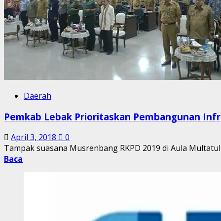
Daerah
Pemkab Lebak Prioritaskan Pembangunan Infra
April 3, 2018
0
Tampak suasana Musrenbang RKPD 2019 di Aula Multatuli S
Baca