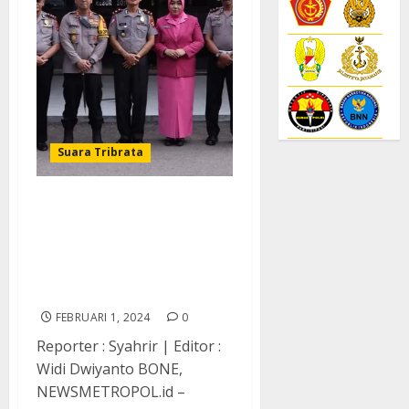
Suara Tribrata
Jelang Purna Tugas
Sebagai Anggota Polri,
Wakapolres Bone Dapat
Kenaikan Pangkat
Pengabdian
FEBRUARI 1, 2024
0
Reporter : Syahrir | Editor :
Widi Dwiyanto BONE,
NEWSMETROPOL.id –