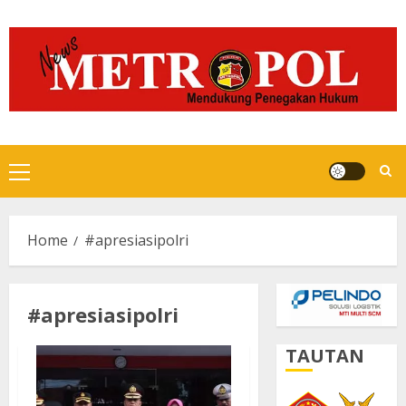
Skip
to
content
Primary
Menu
Home
#apresiasipolri
#apresiasipolri
TAUTAN