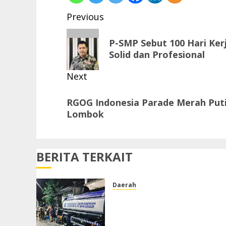
Post
Previous
navigation
Previous
P-SMP Sebut 100 Hari Kerj
post:
Solid dan Profesional
Next
Next
RGOG Indonesia Parade Merah Put
post:
Lombok
BERITA TERKAIT
Daerah
PDAM Tak Alirkan Air,
Warga Jalan Tengku Umar
Lorong Keluhkan