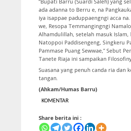
“Bupati Barru (Suardi Saleh) yang sel
ada adanna to Berru e, na Pangkauk
iya isappae paduppaengngi acca na.
we, Resopa Temmangingngi Namalo
Alhamdulillah, setelah masuk Islam,
Natoppoi Paddisengeng, Singkeru 
Pammase Puang Sewwae,” Sebut Pen
Tanete Riaja ini sampaikan Filosofiny
Suasana yang penuh canda ria dan kea
tangan.
(Ahkam/Humas Barru)
KOMENTAR
Share berita ini :