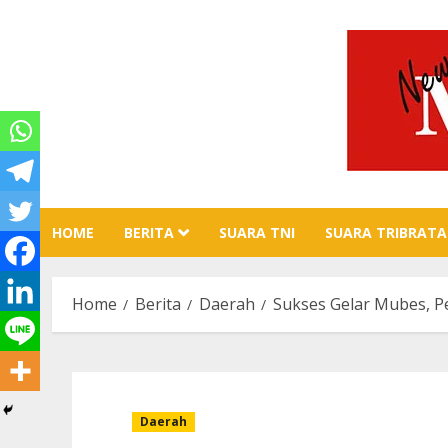
Skip
to
content
HOME
BERITA
SUARA TNI
SUARA TRIBRATA
Home
Berita
Daerah
Sukses Gelar Mubes, 
Daerah