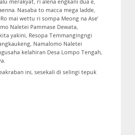
alu merakyat, ri alena engkani dua e,
aenna. Nasaba to macca mega ladde,
 Ro mai wettu ri sompa Meong na Ase’
mo Naletei Pammase Dewata,
 kita yakini, Resopa Temmangingngi
Pangkaukeng, Namalomo Naletei
gusaha kelahiran Desa Lompo Tengah,
a.
kraban ini, sesekali di selingi tepuk