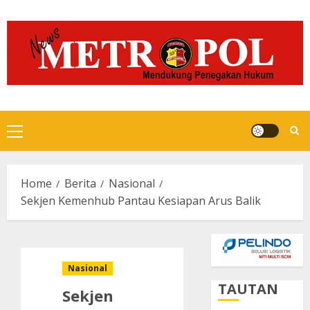
Skip
to
content
Primary
Menu
Home
Berita
Nasional
Sekjen Kemenhub Pantau Kesiapan Arus Balik
Nasional
TAUTAN
Sekjen