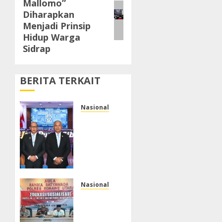
Mallomo”
post:
Diharapkan
Menjadi Prinsip
Hidup Warga
Sidrap
BERITA TERKAIT
Nasional
Ketua
Umum
APTIKNAS
dan
APKOMINDO
Hadiri
HUT
Nasional
BSSN
Tim
ke-80,
Pokja
Tegaskan
Kamtib