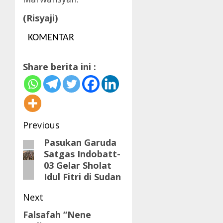
(Risyaji)
KOMENTAR
Share berita ini :
Post
Previous
navigation
Pasukan Garuda
Previous
Satgas Indobatt-
post:
03 Gelar Sholat
Idul Fitri di Sudan
Next
Falsafah “Nene
Next