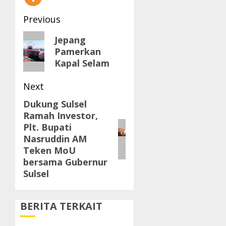
Post
Previous
navigation
Previous
Jepang
Pamerkan
post:
Kapal Selam
Next
Dukung Sulsel
Next
Ramah Investor,
post:
Plt. Bupati
Nasruddin AM
Teken MoU
bersama Gubernur
Sulsel
BERITA TERKAIT