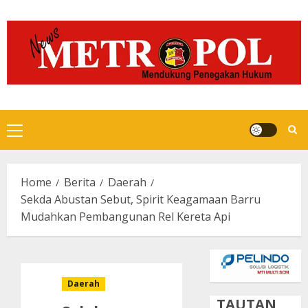
Skip
to
content
Primary
Menu
Home
Berita
Daerah
Sekda Abustan Sebut, Spirit Keagamaan Barru
Mudahkan Pembangunan Rel Kereta Api
Daerah
TAUTAN