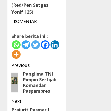
(Red/Pen Satgas
Yonif 125)
KOMENTAR
Share berita ini :
Post
Previous
navigation
Panglima TNI
Previous
Pimpin Sertijab
post:
Komandan
Paspampres
Next
Prajurit Pasmar I
Next