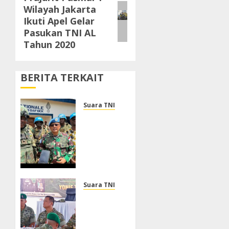
Wilayah Jakarta
post:
Ikuti Apel Gelar
Pasukan TNI AL
Tahun 2020
BERITA TERKAIT
Suara TNI
Dukung
Perlindungan
Warga
Sipil,
DFC
MINUSCA
Mayjen
Suara TNI
TNI M
Wakil
Asmi
Panglima
Tinjau
TNI