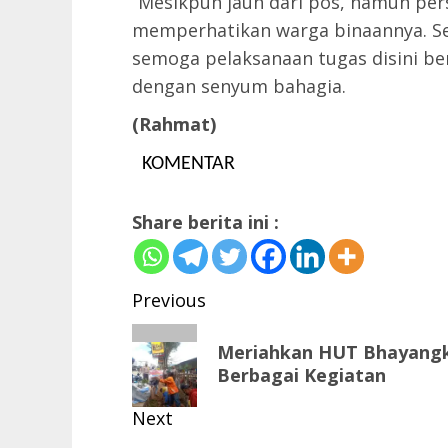
“Mesikpun jauh dari pos, namun per
memperhatikan warga binaannya. Sek
semoga pelaksanaan tugas disini be
dengan senyum bahagia.
(Rahmat)
KOMENTAR
Share berita ini :
Post
Previous
navigation
Previous
Meriahkan HUT Bhayangka
post:
Berbagai Kegiatan
Next