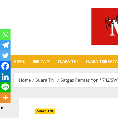
Skip
to
content
HOME
BERITA
SUARA TNI
SUARA TRIBRATA
Home
Suara TNI
Satgas Pamtas Yonif 742/S
Suara TNI