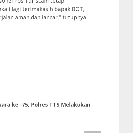
sonel Pos Turiscain tetap
ali lagi terimakasih bapak BOT,
rjalan aman dan lancar,” tutupnya
ra ke -75, Polres TTS Melakukan