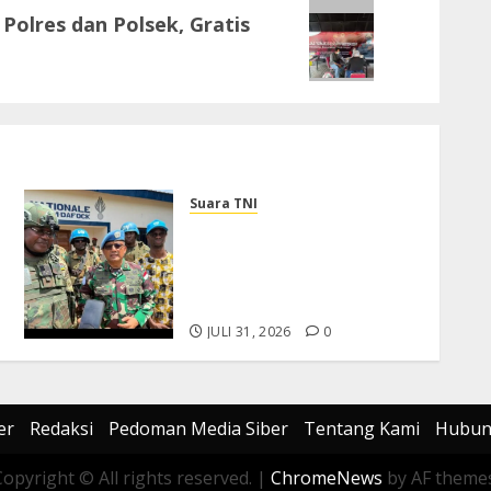
i Polres dan Polsek, Gratis
Suara TNI
Dukung Perlindungan
Warga Sipil, DFC MINUSCA
Mayjen TNI M Asmi Tinjau
Kondisi Operasional
JULI 31, 2026
0
er
Redaksi
Pedoman Media Siber
Tentang Kami
Hubun
Copyright © All rights reserved.
|
ChromeNews
by AF themes