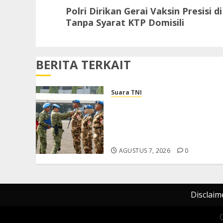
Next
Polri Dirikan Gerai Vaksin Presisi d
post:
Tanpa Syarat KTP Domisili
BERITA TERKAIT
Suara TNI
Panglima TNI Sambut
Kepulangan Satgas Kizi TNI
Kontingen Garuda XX-V
MONUSCO
AGUSTUS 7, 2026
0
Disclaim