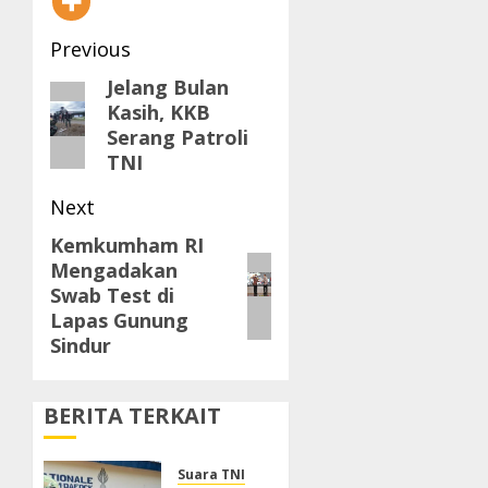
Post
Previous
navigation
Jelang Bulan
Previous
Kasih, KKB
post:
Serang Patroli
TNI
Next
Kemkumham RI
Next
Mengadakan
post:
Swab Test di
Lapas Gunung
Sindur
BERITA TERKAIT
Suara TNI