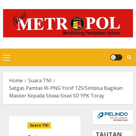
Skip
to
content
Primary
Menu
Home
Suara TNI
Satgas Pamtas RI-PNG Yonif 125/Simbisa Bagikan
Masker Kepada Siswa-Siswi SD YPK Toray
Suara TNI
TAUTAN