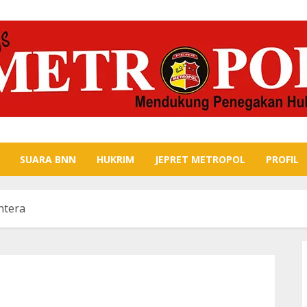
SUARA BNN
HUKRIM
JEPRET METROPOL
PROFIL
htera