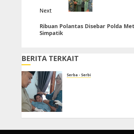
Next
Next
Ribuan Polantas Disebar Polda Met
post:
Simpatik
BERITA TERKAIT
Serba - Serbi
Rutinitas di Jumat Pagi,
Mamat Zaeni Ismatullah,
SKM., S.Kep., Selalu
Mengadakan Sunatan
Gratis
JULI 10, 2026
0