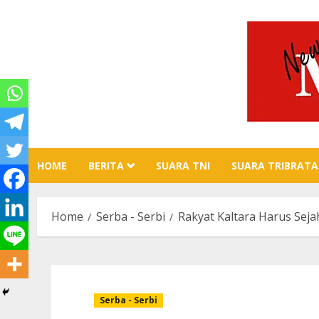
Skip
to
content
HOME
BERITA
SUARA TNI
SUARA TRIBRATA
Home
Serba - Serbi
Rakyat Kaltara Harus Seja
Serba - Serbi