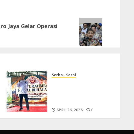
ro Jaya Gelar Operasi
Serba - Serbi
Ikatan Keluarga Minang
Kotawaringin Timur Gelar
Halal Bihalal di Pierre Cafe
Sampit
APRIL 26, 2026
0