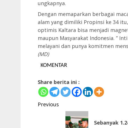
ungkapnya.
Dengan memaparkan berbagai maca
alam yang dimiliki Propinsi ke 34 it
optimis Kaltara bisa menjadi magne
maupun Masyarakat Indonesia. ” In
melayani dan punya komitmen mense
(MD)
KOMENTAR
Share berita ini :
Post
Previous
navigation
Previous
Sebanyak 1.
post: