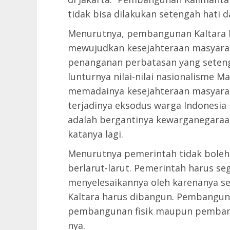
tidak bisa dilakukan setengah hati d
Menurutnya, pembangunan Kaltara h
mewujudkan kesejahteraan masyarak
penanganan perbatasan yang setengah
lunturnya nilai-nilai nasionalisme M
memadainya kesejahteraan masyarak
terjadinya eksodus warga Indonesia k
adalah bergantinya kewarganegaraan
katanya lagi.
Menurutnya pemerintah tidak bole
berlarut-larut. Pemerintah harus se
menyelesaikannya oleh karenanya seb
Kaltara harus dibangun. Pembangunan
pembangunan fisik maupun pemban
nya.