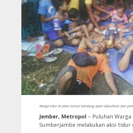
Warga tidur di jalan tuntut kandang ayam dijauhkan dari p
Jember, Metropol
– Puluhan Warga
Sumberjambe melakukan aksi tidur di 