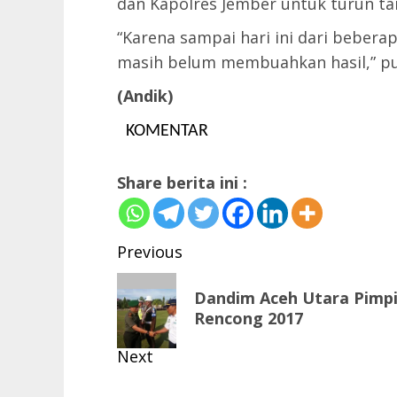
dan Kapolres Jember untuk turun tan
“Karena sampai hari ini dari bebera
masih belum membuahkan hasil,” pu
(Andik)
KOMENTAR
Share berita ini :
Post
Previous
navigation
Previous
Dandim Aceh Utara Pimpi
post:
Rencong 2017
Next
Next