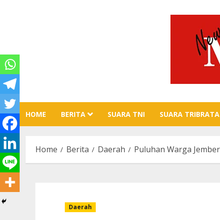
Skip
to
content
HOME
BERITA
SUARA TNI
SUARA TRIBRATA
Home
Berita
Daerah
Puluhan Warga Jember 
Daerah