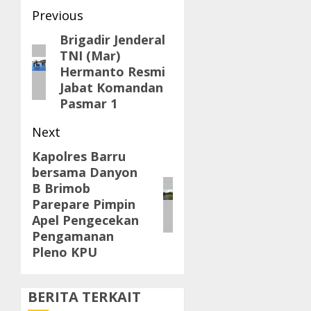
Post
Previous
navigation
Brigadir Jenderal
Previous
TNI (Mar)
post:
Hermanto Resmi
Jabat Komandan
Pasmar 1
Next
Kapolres Barru
Next
bersama Danyon
post:
B Brimob
Parepare Pimpin
Apel Pengecekan
Pengamanan
Pleno KPU
BERITA TERKAIT