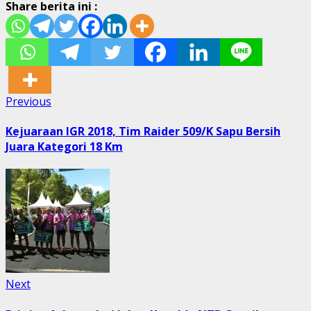
Share berita ini :
Post
Previous
Previous
post:
navigation
Kejuaraan IGR 2018, Tim Raider 509/K Sapu Bersih
Juara Kategori 18 Km
Next
Next
post: