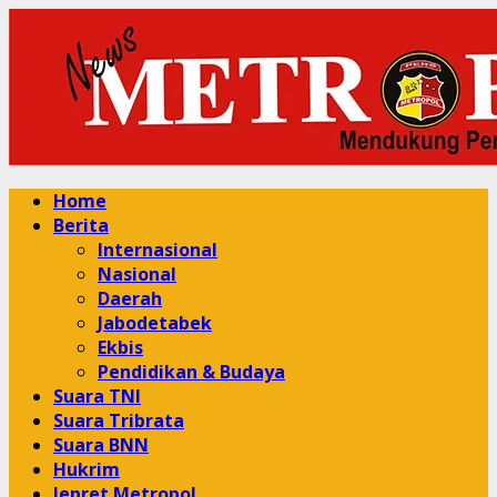
Skip
to
content
Primary
Home
Menu
Berita
Internasional
Nasional
Daerah
Jabodetabek
Ekbis
Pendidikan & Budaya
Suara TNI
Suara Tribrata
Suara BNN
Hukrim
Jepret Metropol