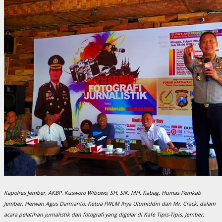
Kapolres Jember, AKBP. Kusworo Wibowo, SH, SIK, MH, Kabag. Humas Pemkab
Jember, Herwan Agus Darmanto, Ketua FWLM Ihya Ulumiddin dan Mr. Crack, dalam
acara pelatihan jurnalistik dan fotografi yang digelar di Kafe Tipis-Tipis, Jember,