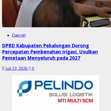
Daerah
DPRD Kabupaten Pekalongan Dorong
Percepatan Pembenahan Irigasi, Usulkan
Pemetaan Menyeluruh pada 2027
Juli 23, 2026
0