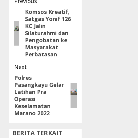
Post
Previous
navigation
Komsos Kreatif,
Previous
Satgas Yonif 126
post:
KC Jalin
Silaturahmi dan
Pengobatan ke
Masyarakat
Perbatasan
Next
Polres
Next
Pasangkayu Gelar
post:
Latihan Pra
Operasi
Keselamatan
Marano 2022
BERITA TERKAIT