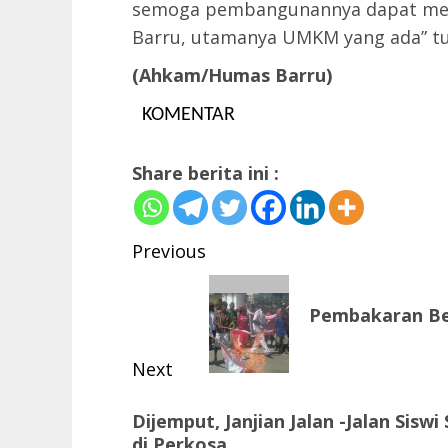
semoga pembangunannya dapat men
Barru, utamanya UMKM yang ada” tu
(Ahkam/Humas Barru)
KOMENTAR
Share berita ini :
Post
Previous
navigation
Previous
Pembakaran Be
post:
Next
Next
Dijemput, Janjian Jalan -Jalan Sis
post:
di Perkosa