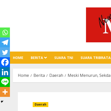
Skip
to
content
HOME
BERITA
SUARA TNI
SUARA TRIBRATA
Home
Berita
Daerah
Meski Menurun, Sekda A
Daerah