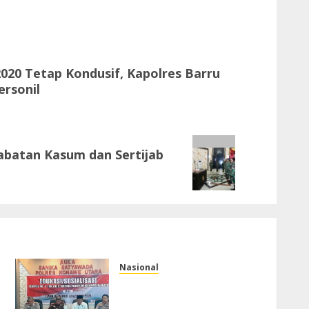
020 Tetap Kondusif, Kapolres Barru
ersonil
abatan Kasum dan Sertijab
Nasional
Tim Pokja Kamtib Satgas
Penertiban Kawasan Hutan