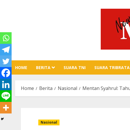
Skip
to
content
HOME
BERITA
SUARA TNI
SUARA TRIBRATA
Home
Berita
Nasional
Mentan Syahrul: Tah
Nasional