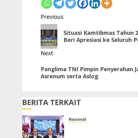
Post
Previous
navigation
Previous
Situasi Kamtibmas Tahun 2
post:
Beri Apresiasi ke Seluruh P
Next
Next
Panglima TNI Pimpin Penyerahan J
post:
Asrenum serta Aslog
BERITA TERKAIT
Nasional
Ketua Umum APTIKNAS dan
APKOMINDO Hadiri HUT