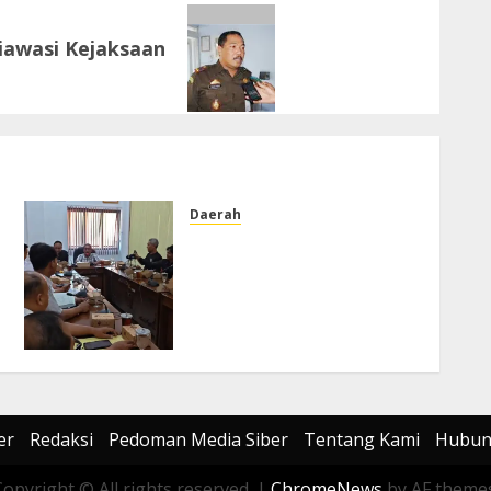
iawasi Kejaksaan
Daerah
DPRD Kabupaten
Pekalongan Dorong
Percepatan Pembenahan
Irigasi, Usulkan Pemetaan
Menyeluruh pada 2027
JULI 23, 2026
0
er
Redaksi
Pedoman Media Siber
Tentang Kami
Hubun
Copyright © All rights reserved.
|
ChromeNews
by AF themes