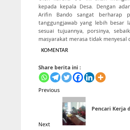
kepada kepala Desa. Dengan adany
Arifin Bando sangat berharap
tanggungjawab yang lebih besar l
sesuai tujuannya, porsinya, seba
masyarakat merasa tidak menyesal d
KOMENTAR
Share berita ini :
Post
Previous
navigation
Previous
Pencari Kerja
post:
Next