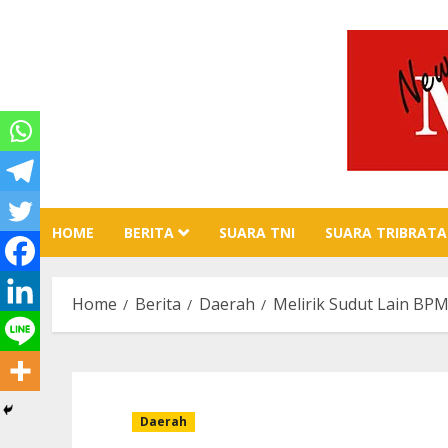
Skip
to
content
HOME
BERITA
SUARA TNI
SUARA TRIBRATA
Home
Berita
Daerah
Melirik Sudut Lain BP
Daerah