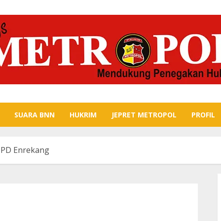
SUARA BNN
HUKRIM
JEPRET METROPOL
PROFIL
MPD Enrekang