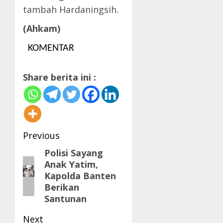
tambah Hardaningsih.
(Ahkam)
KOMENTAR
Share berita ini :
Post
Previous
navigation
Polisi Sayang
Previous
Anak Yatim,
post:
Kapolda Banten
Berikan
Santunan
Next