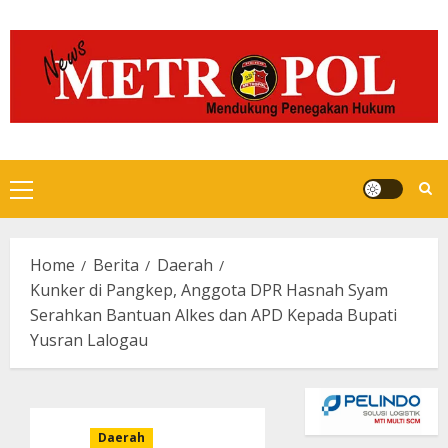
Skip
to
content
Primary
Menu
Home
Berita
Daerah
Kunker di Pangkep, Anggota DPR Hasnah Syam
Serahkan Bantuan Alkes dan APD Kepada Bupati
Yusran Lalogau
Daerah