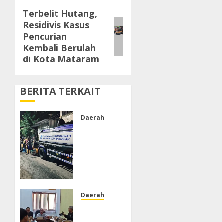
Terbelit Hutang,
Next
Residivis Kasus
post:
Pencurian
Kembali Berulah
di Kota Mataram
BERITA TERKAIT
Daerah
PDAM
Tak
Alirkan
Air,
Warga
Jalan
Tengku
Daerah
Umar
DPRD
Lorong
Kabupaten