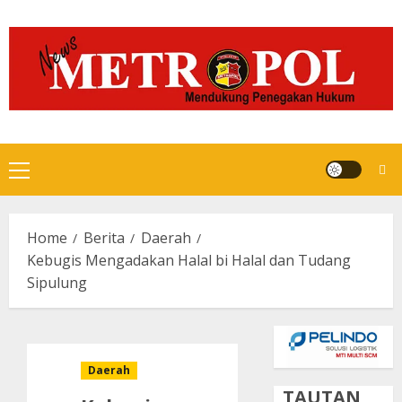
Skip
to
content
Primary
Menu
Home
Berita
Daerah
Kebugis Mengadakan Halal bi Halal dan Tudang
Sipulung
Daerah
TAUTAN