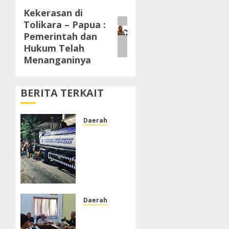
Kekerasan di
Next
Tolikara – Papua :
post:
Pemerintah dan
Hukum Telah
Menanganinya
BERITA TERKAIT
Daerah
PDAM
Tak
Alirkan
Air,
Warga
Jalan
Tengku
Daerah
Umar
DPRD
Lorong
Kabupaten