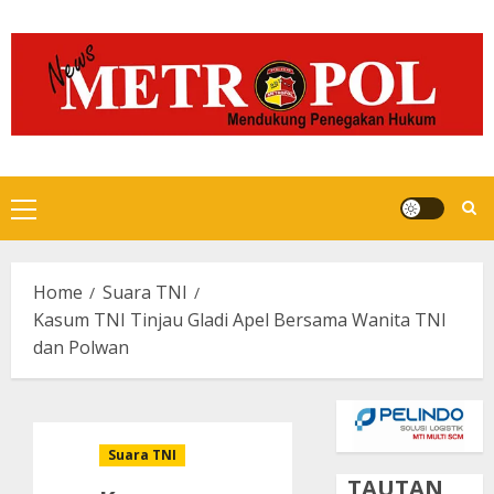
Skip
to
content
Primary
Menu
Home
Suara TNI
Kasum TNI Tinjau Gladi Apel Bersama Wanita TNI
dan Polwan
Suara TNI
TAUTAN