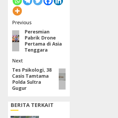
Post
Previous
navigation
Peresmian
Previous
Pabrik Drone
post:
Pertama di Asia
Tenggara
Next
Tes Psikologi, 38
Next
Casis Tamtama
post:
Polda Sultra
Gugur
BERITA TERKAIT