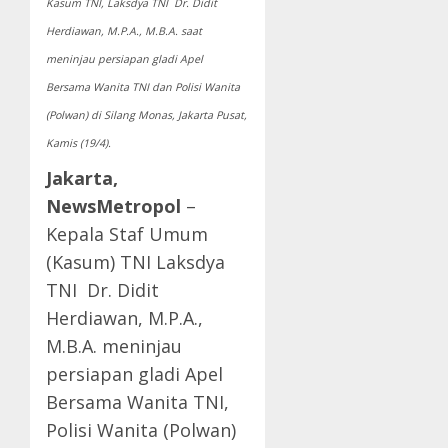
Kasum TNI, Laksdya TNI Dr. Didit
Herdiawan, M.P.A., M.B.A. saat
meninjau persiapan gladi Apel
Bersama Wanita TNI dan Polisi Wanita
(Polwan) di Silang Monas, Jakarta Pusat,
Kamis (19/4).
Jakarta,
NewsMetropol
–
Kepala Staf Umum
(Kasum) TNI Laksdya
TNI Dr. Didit
Herdiawan, M.P.A.,
M.B.A. meninjau
persiapan gladi Apel
Bersama Wanita TNI,
Polisi Wanita (Polwan)