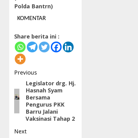
Polda Bantrn)
KOMENTAR
Share berita ini :
Post
Previous
navigation
Legislator drg. Hj.
Previous
Hasnah Syam
post:
Bersama
Pengurus PKK
Barru Jalani
Vaksinasi Tahap 2
Next