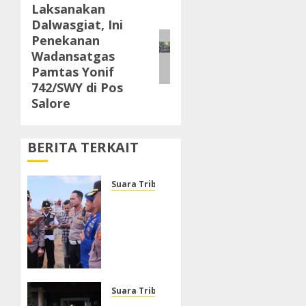
Laksanakan
Next
Dalwasgiat, Ini
post:
Penekanan
Wadansatgas
Pamtas Yonif
742/SWY di Pos
Salore
BERITA TERKAIT
Suara Tribrata
Polresta
Sumenep
Buka
Posko
Darurat,
Respon
Cepat
Suara Tribrata