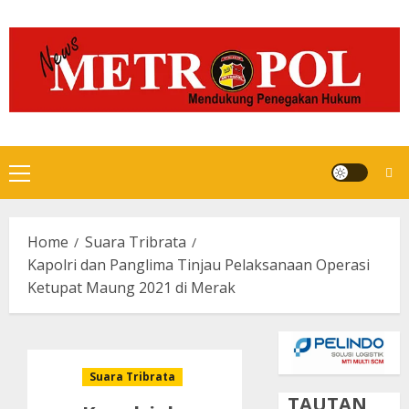
Skip
to
content
Primary
Menu
Home
Suara Tribrata
Kapolri dan Panglima Tinjau Pelaksanaan Operasi
Ketupat Maung 2021 di Merak
Suara Tribrata
TAUTAN