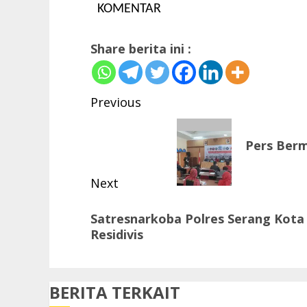
KOMENTAR
Share berita ini :
Post
Previous
navigation
Previous
Pers Berm
post:
Next
Next
Satresnarkoba Polres Serang Kota
post:
Residivis
BERITA TERKAIT