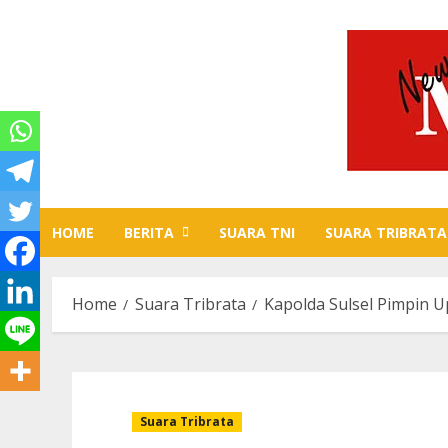
Skip
to
content
HOME
BERITA
SUARA TNI
SUARA TRIBRATA
Home
Suara Tribrata
Kapolda Sulsel Pimpin U
Suara Tribrata