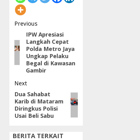
Post
Previous
navigation
IPW Apresiasi
Previous
Langkah Cepat
post:
Polda Metro Jaya
Ungkap Pelaku
Begal di Kawasan
Gambir
Next
Dua Sahabat
Next
Karib di Mataram
post:
Diringkus Polisi
Usai Beli Sabu
BERITA TERKAIT