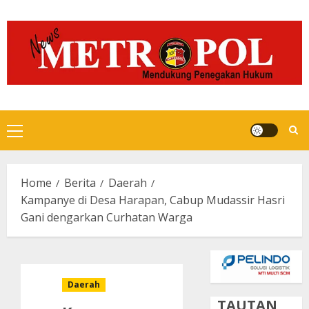
Skip
to
content
Primary
Menu
Home
Berita
Daerah
Kampanye di Desa Harapan, Cabup Mudassir Hasri
Gani dengarkan Curhatan Warga
Daerah
TAUTAN