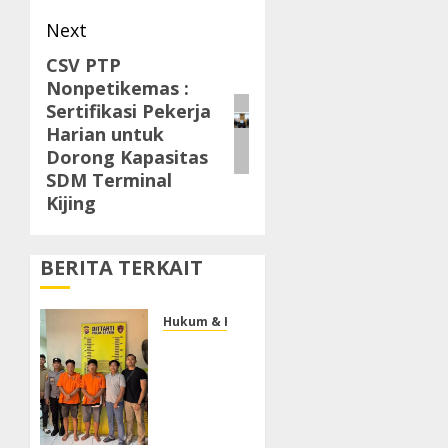
Next
CSV PTP
Next
Nonpetikemas :
post:
Sertifikasi Pekerja
Harian untuk
Dorong Kapasitas
SDM Terminal
Kijing
BERITA TERKAIT
Hukum & Kriminal
Ditreskrimum
Polda
Banten
Tetapkan
Dua