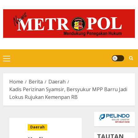
Skip
to
content
Primary
Menu
Home
Berita
Daerah
Kadis Perizinan Syamsir, Bersyukur MPP Barru Jadi
Lokus Rujukan Kemenpan RB
Daerah
TAUTAN