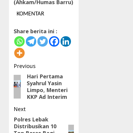
(Ahkam/Humas Barru)
KOMENTAR
Share berita ini :
Post
Previous
navigation
Hari Pertama
Previous
Syahrul Yasin
post:
Limpo, Menteri
KKP Ad Interim
Next
Polres Lebak
Next
Distribusikan 10
post: