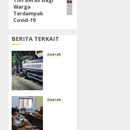
Ton Beras Bagi
Warga
Terdampak
Covid-19
BERITA TERKAIT
Daerah
PDAM
Tak
Alirkan
Air,
Warga
Jalan
Tengku
Daerah
Umar
DPRD
Lorong
Kabupaten
Keluhkan
Pekalongan
Ketergantungan
Dorong