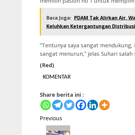
memilih paslon no 1 untuk mempim
Baca Juga:
PDAM Tak Alirkan Air, W
Keluhkan Ketergantungan Distribusi
“Tentunya saya sangat mendukung, 
sangat menurun,” jelas Suhari salah
(Red)
KOMENTAR
Share berita ini :
Post
Previous
navigation
Previous