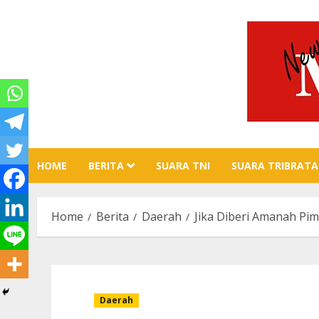
Skip
to
content
HOME
BERITA
SUARA TNI
SUARA TRIBRATA
Home
Berita
Daerah
Jika Diberi Amanah Pi
Daerah