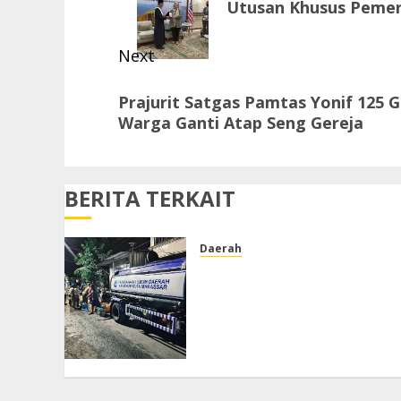
Utusan Khusus Pemeri
post:
Next
Next
Prajurit Satgas Pamtas Yonif 125
post:
Warga Ganti Atap Seng Gereja
BERITA TERKAIT
Daerah
PDAM Tak Alirkan Air,
Warga Jalan Tengku Umar
Lorong Keluhkan
Ketergantungan Distribusi
Mobil Tangki
AGUSTUS 3, 2026
0