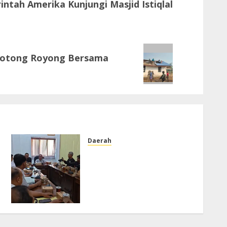
ntah Amerika Kunjungi Masjid Istiqlal
 Gotong Royong Bersama
Daerah
DPRD Kabupaten
Pekalongan Dorong
Percepatan Pembenahan
Irigasi, Usulkan Pemetaan
Menyeluruh pada 2027
JULI 23, 2026
0