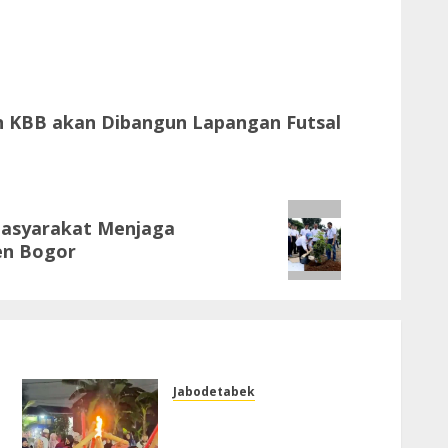
 KBB akan Dibangun Lapangan Futsal
Masyarakat Menjaga
en Bogor
Jabodetabek
Warga Perumahan
Kertamukti Asri Residence