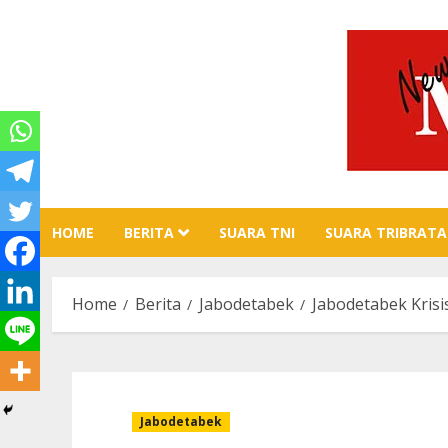
Skip
to
content
HOME
BERITA
SUARA TNI
SUARA TRIBRATA
Home
Berita
Jabodetabek
Jabodetabek Krisis
Jabodetabek