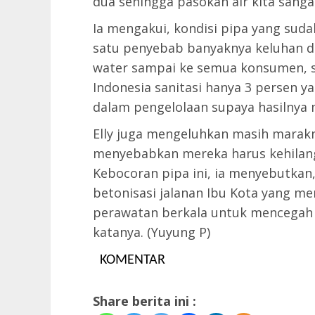
dua sehingga pasokan air kita sangat
Ia mengakui, kondisi pipa yang suda
satu penyebab banyaknya keluhan da
water sampai ke semua konsumen, san
Indonesia sanitasi hanya 3 persen y
dalam pengelolaan supaya hasilnya 
Elly juga mengeluhkan masih marakn
menyebabkan mereka harus kehilang
Kebocoran pipa ini, ia menyebutkan, 
betonisasi jalanan Ibu Kota yang me
perawatan berkala untuk mencegah
katanya. (Yuyung P)
KOMENTAR
Share berita ini :