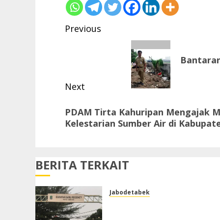
Post
Previous
navigation
Previous
Bantaran
post:
Next
Next
PDAM Tirta Kahuripan Mengajak 
post:
Kelestarian Sumber Air di Kabupat
BERITA TERKAIT
Jabodetabek
Air Keruh dan Kadang
Berbau, Warga Keluhkan