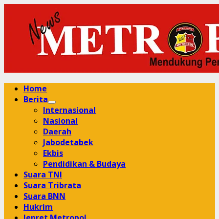
Skip
to
content
Primary
Home
Menu
Berita
Internasional
Nasional
Daerah
Jabodetabek
Ekbis
Pendidikan & Budaya
Suara TNI
Suara Tribrata
Suara BNN
Hukrim
Jepret Metropol