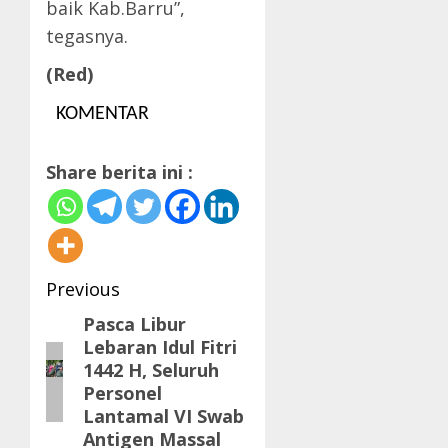
baik Kab.Barru”,
tegasnya.
(Red)
KOMENTAR
Share berita ini :
Post
Previous
navigation
Pasca Libur
Previous
Lebaran Idul Fitri
post:
1442 H, Seluruh
Personel
Lantamal VI Swab
Antigen Massal