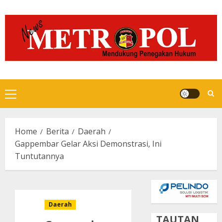
Skip
to
content
Primary
Menu
Home
Berita
Daerah
Gappembar Gelar Aksi Demonstrasi, Ini
Tuntutannya
Daerah
TAUTAN