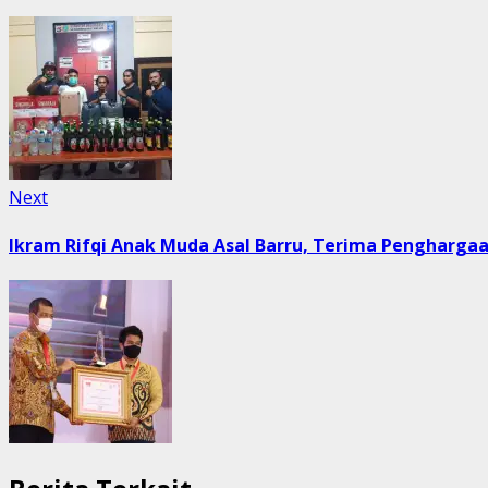
Next
Next
post:
Ikram Rifqi Anak Muda Asal Barru, Terima Pengharga