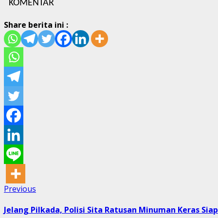
KOMENTAR
Share berita ini :
Post
Previous
Previous
post:
navigation
Jelang Pilkada, Polisi Sita Ratusan Minuman Keras Siap