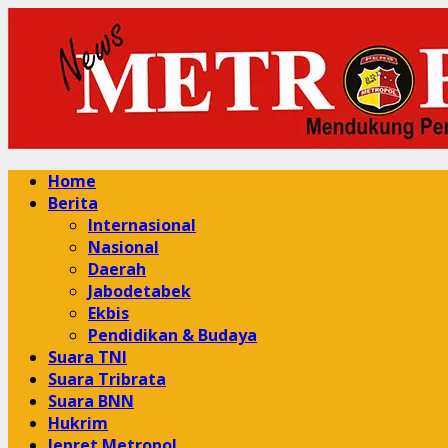
Skip
to
content
Primary
Home
Menu
Berita
Internasional
Nasional
Daerah
Jabodetabek
Ekbis
Pendidikan & Budaya
Suara TNI
Suara Tribrata
Suara BNN
Hukrim
Jepret Metropol