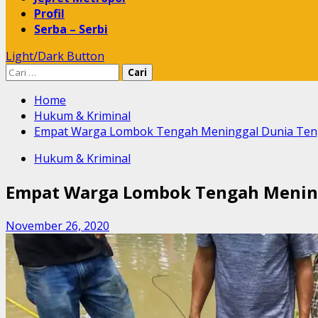
Profil
Serba – Serbi
Light/Dark Button
Cari
untuk:
Home
Hukum & Kriminal
Empat Warga Lombok Tengah Meninggal Dunia Ten
Hukum & Kriminal
Empat Warga Lombok Tengah Menin
November 26, 2020