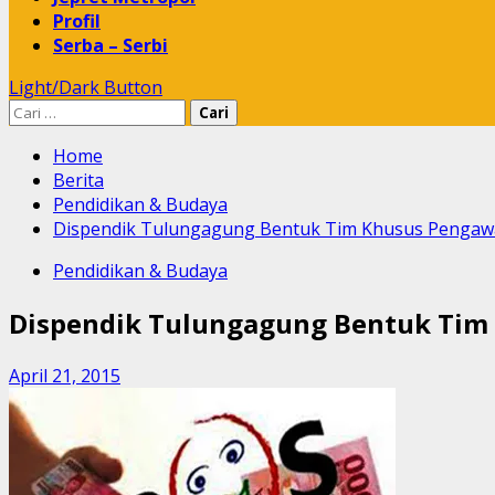
Profil
Serba – Serbi
Light/Dark Button
Cari
untuk:
Home
Berita
Pendidikan & Budaya
Dispendik Tulungagung Bentuk Tim Khusus Pengaw
Pendidikan & Budaya
Dispendik Tulungagung Bentuk Tim
April 21, 2015