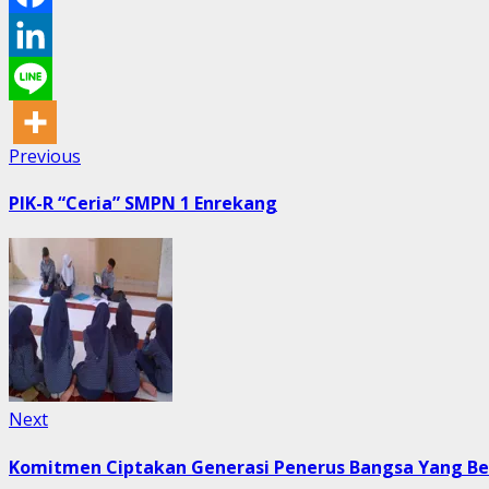
Post
Previous
Previous
post:
navigation
PIK-R “Ceria” SMPN 1 Enrekang
Next
Next
post:
Komitmen Ciptakan Generasi Penerus Bangsa Yang Be