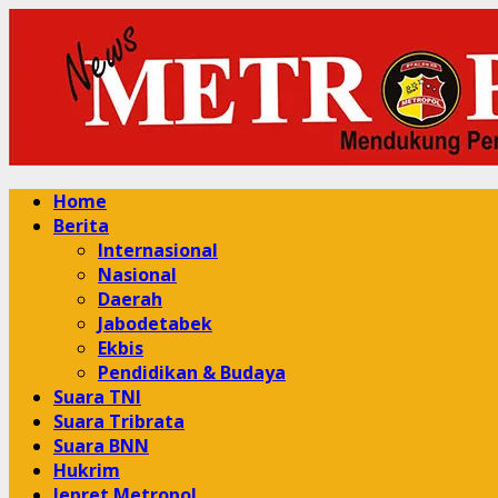
Skip
to
content
Primary
Home
Menu
Berita
Internasional
Nasional
Daerah
Jabodetabek
Ekbis
Pendidikan & Budaya
Suara TNI
Suara Tribrata
Suara BNN
Hukrim
Jepret Metropol