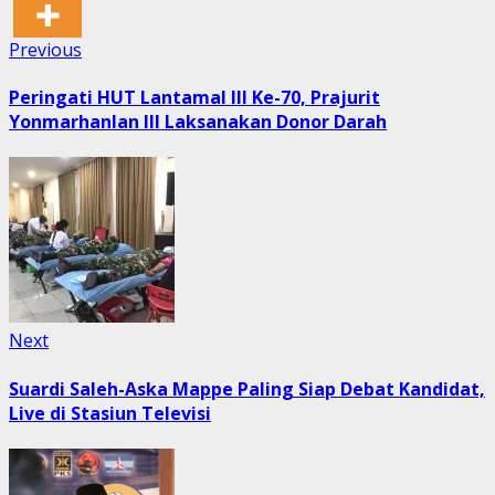
Post
Previous
Previous
post:
navigation
Peringati HUT Lantamal III Ke-70, Prajurit
Yonmarhanlan III Laksanakan Donor Darah
Next
Next
post:
Suardi Saleh-Aska Mappe Paling Siap Debat Kandidat,
Live di Stasiun Televisi