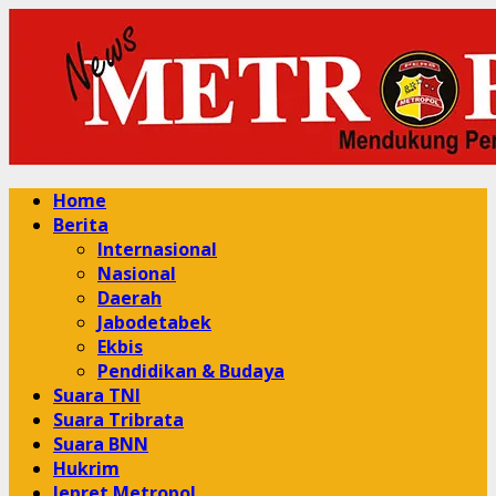
Skip
to
content
Primary
Home
Menu
Berita
Internasional
Nasional
Daerah
Jabodetabek
Ekbis
Pendidikan & Budaya
Suara TNI
Suara Tribrata
Suara BNN
Hukrim
Jepret Metropol