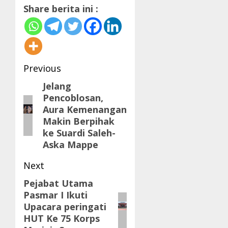
Share berita ini :
Post
Previous
navigation
Jelang
Previous
Pencoblosan,
post:
Aura Kemenangan
Makin Berpihak
ke Suardi Saleh-
Aska Mappe
Next
Pejabat Utama
Next
Pasmar I Ikuti
post:
Upacara peringati
HUT Ke 75 Korps