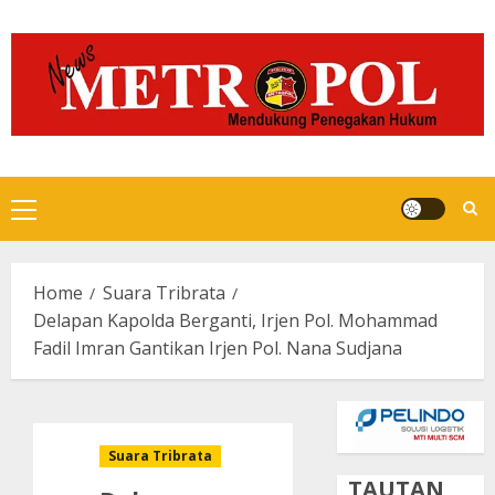
Skip
to
content
Primary
Menu
Home
Suara Tribrata
Delapan Kapolda Berganti, Irjen Pol. Mohammad
Fadil Imran Gantikan Irjen Pol. Nana Sudjana
Suara Tribrata
TAUTAN