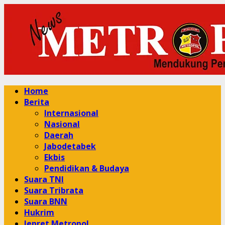
Skip
to
content
Primary
Home
Menu
Berita
Internasional
Nasional
Daerah
Jabodetabek
Ekbis
Pendidikan & Budaya
Suara TNI
Suara Tribrata
Suara BNN
Hukrim
Jepret Metropol