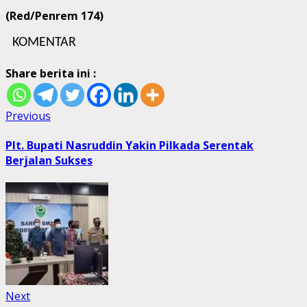
(Red/Penrem 174)
KOMENTAR
Share berita ini :
Post
Previous
Previous
post:
navigation
Plt. Bupati Nasruddin Yakin Pilkada Serentak
Berjalan Sukses
Next
Next