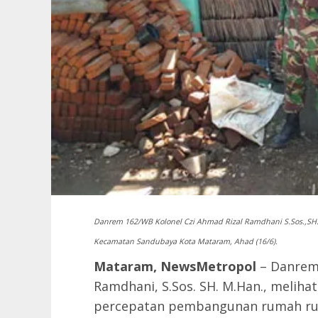
Danrem 162/WB Kolonel Czi Ahmad Rizal Ramdhani S.Sos.,SH.,
Kecamatan Sandubaya Kota Mataram, Ahad (16/6).
Mataram, NewsMetropol
– Danrem 
Ramdhani, S.Sos. SH. M.Han., meliha
percepatan pembangunan rumah rusa