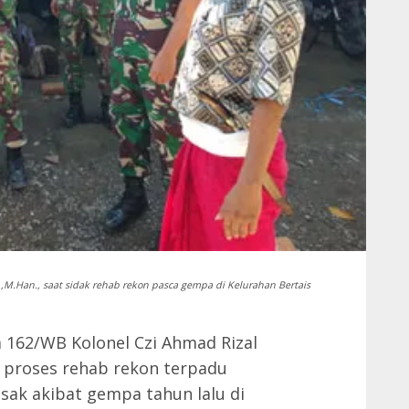
M.Han., saat sidak rehab rekon pasca gempa di Kelurahan Bertais
162/WB Kolonel Czi Ahmad Rizal
t proses rehab rekon terpadu
k akibat gempa tahun lalu di