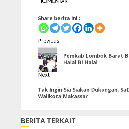
KOMENTAR
Share berita ini :
Post
Previous
navigation
Previous
Pemkab Lombok Barat B
post:
Halal Bi Halal
Next
Next
Tak Ingin Sia Siakan Dukungan, SaD
post:
Walikota Makassar
BERITA TERKAIT