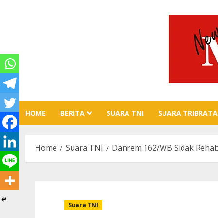
Skip
to
content
HOME
BERITA
SUARA TNI
SUARA TRIBRATA
Home
Suara TNI
Danrem 162/WB Sidak Rehab
Suara TNI