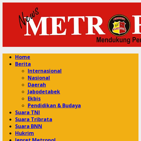
Skip
to
content
Primary
Home
Menu
Berita
Internasional
Nasional
Daerah
Jabodetabek
Ekbis
Pendidikan & Budaya
Suara TNI
Suara Tribrata
Suara BNN
Hukrim
Jepret Metropol