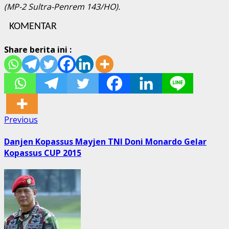
(MP-2 Sultra-Penrem 143/HO).
KOMENTAR
Share berita ini :
Post
Previous
Previous
post:
navigation
Danjen Kopassus Mayjen TNI Doni Monardo Gelar
Kopassus CUP 2015