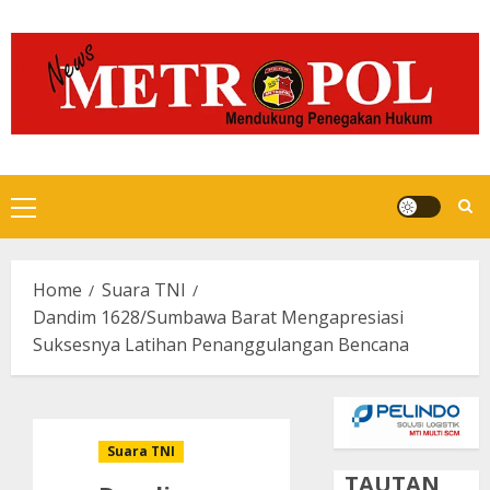
Skip
to
content
Primary
Menu
Home
Suara TNI
Dandim 1628/Sumbawa Barat Mengapresiasi
Suksesnya Latihan Penanggulangan Bencana
Suara TNI
TAUTAN