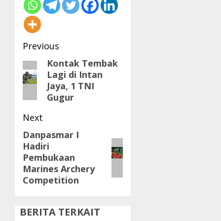
Post
Previous
navigation
Kontak Tembak
Previous
Lagi di Intan
post:
Jaya, 1 TNI
Gugur
Next
Danpasmar I
Next
Hadiri
post:
Pembukaan
Marines Archery
Competition
BERITA TERKAIT