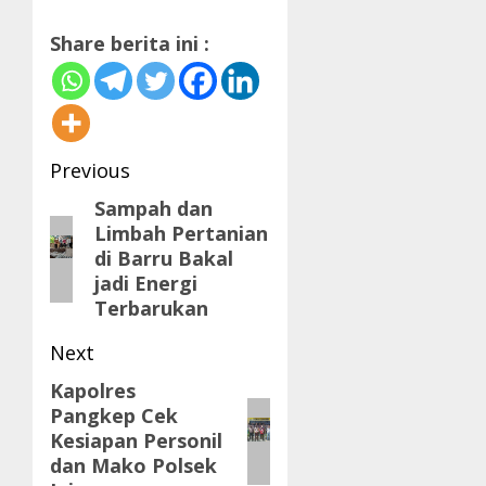
Share berita ini :
Post
Previous
navigation
Sampah dan
Previous
Limbah Pertanian
post:
di Barru Bakal
jadi Energi
Terbarukan
Next
Kapolres
Next
Pangkep Cek
post:
Kesiapan Personil
dan Mako Polsek