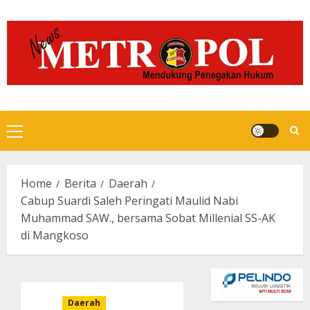
Skip
to
content
Primary
Menu
Home
Berita
Daerah
Cabup Suardi Saleh Peringati Maulid Nabi
Muhammad SAW., bersama Sobat Millenial SS-AK
di Mangkoso
Daerah