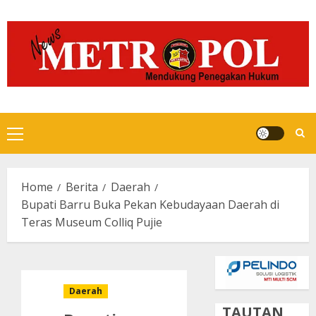
Skip
to
content
Primary
Menu
Home
Berita
Daerah
Bupati Barru Buka Pekan Kebudayaan Daerah di
Teras Museum Colliq Pujie
Daerah
TAUTAN