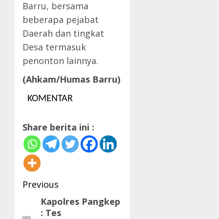
Barru, bersama
beberapa pejabat
Daerah dan tingkat
Desa termasuk
penonton lainnya.
(Ahkam/Humas Barru)
KOMENTAR
Share berita ini :
Post
Previous
navigation
Kapolres Pangkep
Previous
: Tes
post: