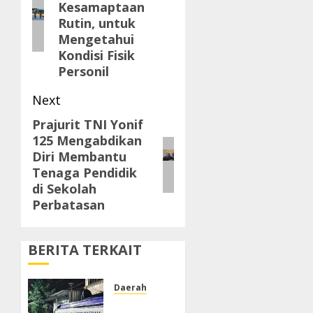
Kesamaptaan
Rutin, untuk
Mengetahui
Kondisi Fisik
Personil
Next
Prajurit TNI Yonif
Next
125 Mengabdikan
post:
Diri Membantu
Tenaga Pendidik
di Sekolah
Perbatasan
BERITA TERKAIT
Daerah
PDAM