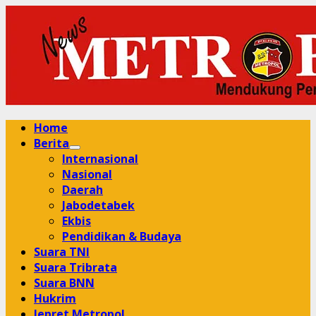
Skip
to
content
Primary
Home
Menu
Berita
Internasional
Nasional
Daerah
Jabodetabek
Ekbis
Pendidikan & Budaya
Suara TNI
Suara Tribrata
Suara BNN
Hukrim
Jepret Metropol