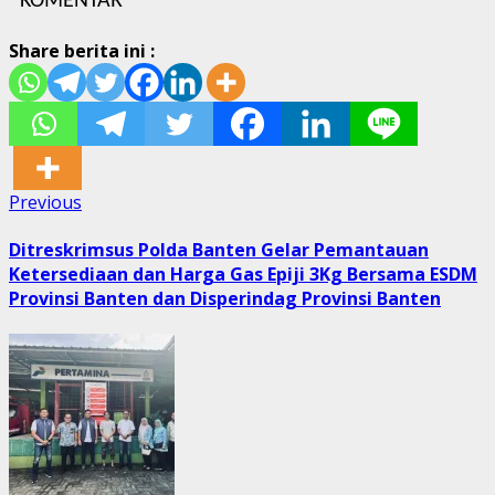
KOMENTAR
Share berita ini :
Post
Previous
Previous
post:
navigation
Ditreskrimsus Polda Banten Gelar Pemantauan
Ketersediaan dan Harga Gas Epiji 3Kg Bersama ESDM
Provinsi Banten dan Disperindag Provinsi Banten