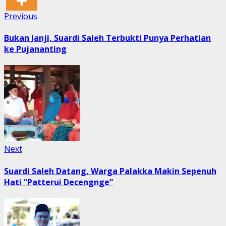
Post
Previous
Previous
post:
navigation
Bukan Janji, Suardi Saleh Terbukti Punya Perhatian
ke Pujananting
Next
Next
post:
Suardi Saleh Datang, Warga Palakka Makin Sepenuh
Hati “Patterui Decengnge”