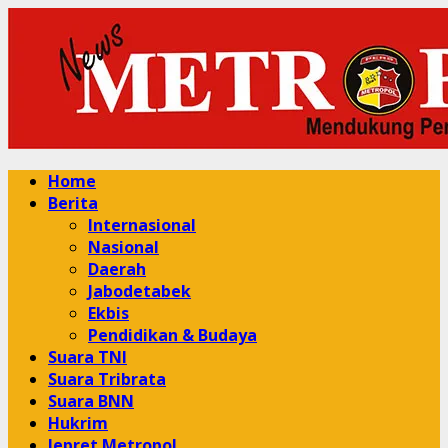
Skip
to
content
Primary
Home
Menu
Berita
Internasional
Nasional
Daerah
Jabodetabek
Ekbis
Pendidikan & Budaya
Suara TNI
Suara Tribrata
Suara BNN
Hukrim
Jepret Metropol