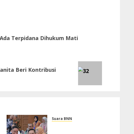
 Ada Terpidana Dihukum Mati
nita Beri Kontribusi
Suara BNN
Kepala BNN RI Hadiri
Penyerahan LHP BPK, 11