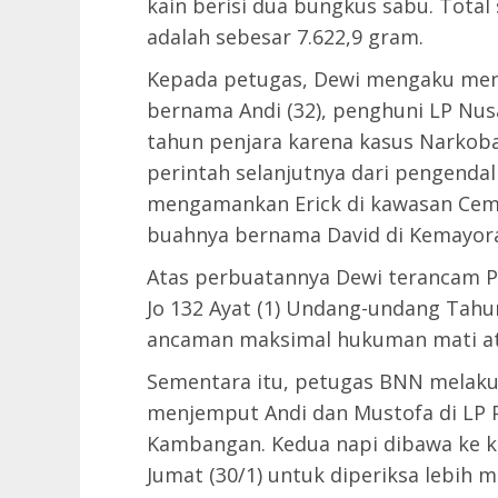
kain berisi dua bungkus sabu. Total
adalah sebesar 7.622,9 gram.
Kepada petugas, Dewi mengaku mend
bernama Andi (32), penghuni LP Nu
tahun penjara karena kasus Narkob
perintah selanjutnya dari pengendal
mengamankan Erick di kawasan Cemp
buahnya bernama David di Kemayora
Atas perbuatannya Dewi terancam Pas
Jo 132 Ayat (1) Undang-undang Tahu
ancaman maksimal hukuman mati at
Sementara itu, petugas BNN melak
menjemput Andi dan Mustofa di LP P
Kambangan. Kedua napi dibawa ke k
Jumat (30/1) untuk diperiksa lebih 