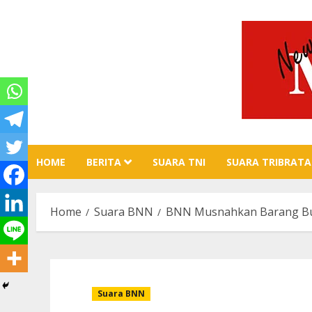
Skip
to
content
HOME
BERITA
SUARA TNI
SUARA TRIBRATA
Home
Suara BNN
BNN Musnahkan Barang Buk
Suara BNN