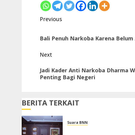
Post
Previous
navigation
Previous
Bali Penuh Narkoba Karena Belum
post:
Next
Next
Jadi Kader Anti Narkoba Dharma Wa
post:
Penting Bagi Negeri
BERITA TERKAIT
Suara BNN
BNN dan Kantor Staf