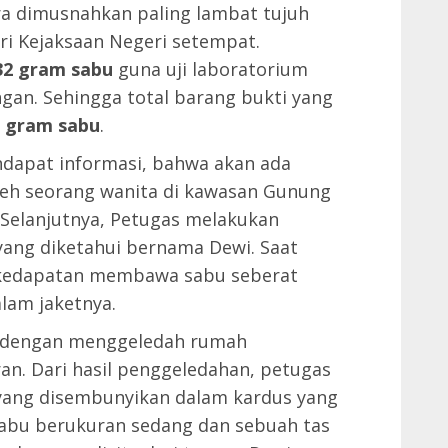
ra dimusnahkan paling lambat tujuh
ri Kejaksaan Negeri setempat.
32 gram sabu
guna uji laboratorium
gan. Sehingga total barang bukti yang
7 gram sabu
.
endapat informasi, bahwa akan ada
leh seorang wanita di kawasan Gunung
. Selanjutnya, Petugas melakukan
ang diketahui bernama Dewi. Saat
i kedapatan membawa sabu seberat
lam jaketnya.
 dengan menggeledah rumah
n. Dari hasil penggeledahan, petugas
 yang disembunyikan dalam kardus yang
 sabu berukuran sedang dan sebuah tas