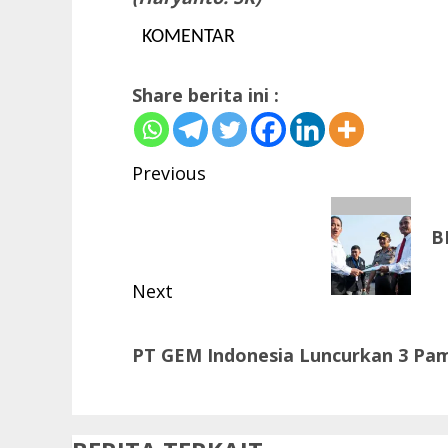
KOMENTAR
Share berita ini :
Post
Previous
navigation
Previous
B
post:
Next
Next
PT GEM Indonesia Luncurkan 3 Pam
post: