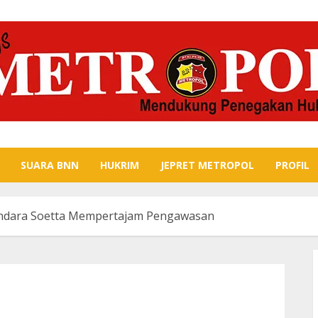
SUARA BNN
HUKRIM
JEPRET METROPOL
PROFIL
andara Soetta Mempertajam Pengawasan