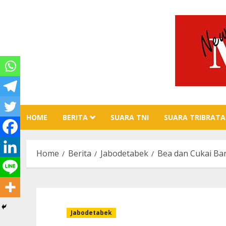
Skip
to
content
HOME
BERITA
SUARA TNI
SUARA TRIBRATA
Home
Berita
Jabodetabek
Bea dan Cukai B
Jabodetabek