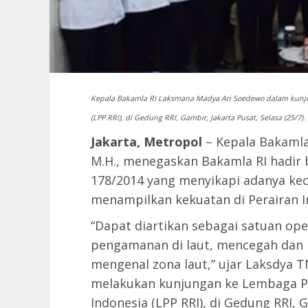
Kepala Bakamla RI Laksmana Madya Ari Soedewo dalam kunju
(LPP RRI), di Gedung RRI, Gambir, Jakarta Pusat, Selasa (25/7).
Jakarta, Metropol
– Kepala Bakamla
M.H., menegaskan Bakamla RI hadir
178/2014 yang menyikapi adanya ke
menampilkan kekuatan di Perairan I
“Dapat diartikan sebagai satuan op
pengamanan di laut, mencegah dan 
mengenal zona laut,” ujar Laksdya TN
melakukan kunjungan ke Lembaga Pe
Indonesia (LPP RRI), di Gedung RRI, G