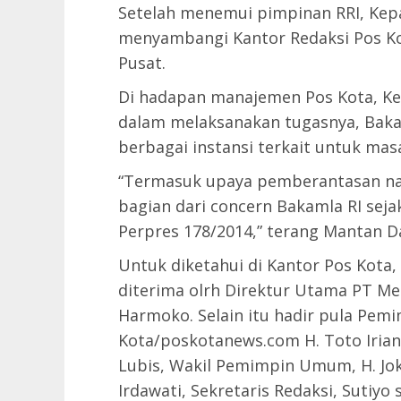
Setelah menemui pimpinan RRI, Kepa
menyambangi Kantor Redaksi Pos Kot
Pusat.
Di hadapan manajemen Pos Kota, K
dalam melaksanakan tugasnya, Bak
berbagai instansi terkait untuk ma
“Termasuk upaya pemberantasan na
bagian dari concern Bakamla RI sej
Perpres 178/2014,” terang Mantan D
Untuk diketahui di Kantor Pos Kota
diterima olrh Direktur Utama PT Me
Harmoko. Selain itu hadir pula Pem
Kota/poskotanews.com H. Toto Iriant
Lubis, Wakil Pemimpin Umum, H. Joko
Irdawati, Sekretaris Redaksi, Sutiyo