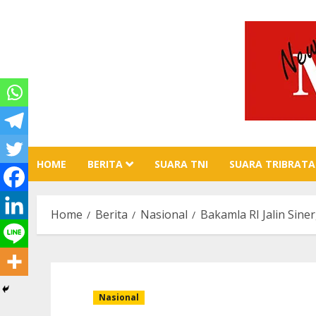
Skip
to
content
HOME
BERITA
SUARA TNI
SUARA TRIBRATA
Home
Berita
Nasional
Bakamla RI Jalin Sin
Nasional