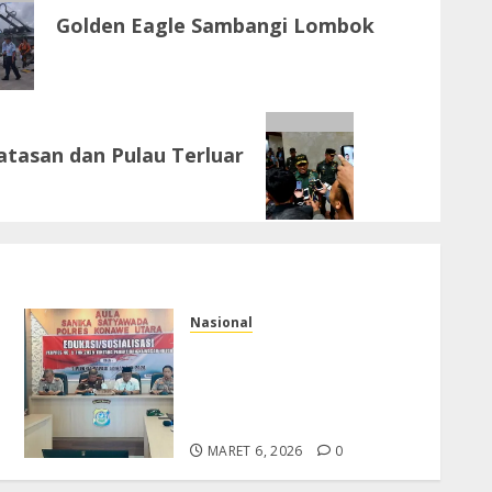
Golden Eagle Sambangi Lombok
tasan dan Pulau Terluar
Nasional
Tim Pokja Kamtib Satgas
Penertiban Kawasan Hutan
Perkenalkan Tiga Fokus
Utama Menjalankan Tugas
MARET 6, 2026
0