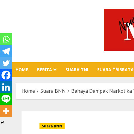
Skip
to
content
HOME
BERITA
SUARA TNI
SUARA TRIBRATA
Home
Suara BNN
Bahaya Dampak Narkotika T
Suara BNN