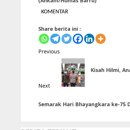
(Ahkam/Humas Barru)
KOMENTAR
Share berita ini :
Post
Previous
navigation
Previous
Kisah Hilmi, An
post:
Next
Next
Semarak Hari Bhayangkara ke-75
post: