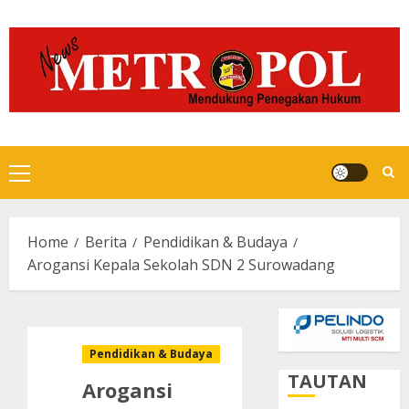
Skip
to
content
Primary
Menu
Home
Berita
Pendidikan & Budaya
Arogansi Kepala Sekolah SDN 2 Surowadang
Pendidikan & Budaya
TAUTAN
Arogansi