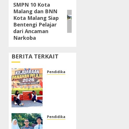
SMPN 10 Kota
Next
Malang dan BNN
post:
Kota Malang Siap
Bentengi Pelajar
dari Ancaman
Narkoba
BERITA TERKAIT
Pendidikan & Budaya
SMP
Negeri
30
Jakarta
Raih
Juara
ke-3
Pendidikan & Budaya
Kejuaraan
Dinas