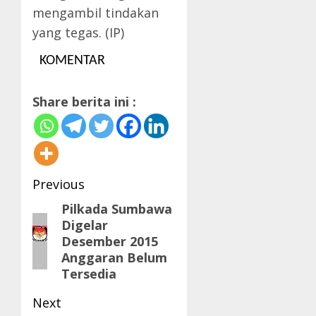
mengambil tindakan
yang tegas. (IP)
KOMENTAR
Share berita ini :
Post
Previous
navigation
Pilkada Sumbawa
Previous
Digelar
post:
Desember 2015
Anggaran Belum
Tersedia
Next