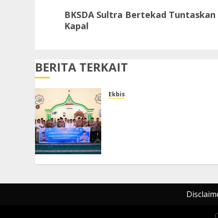
Next
BKSDA Sultra Bertekad Tuntaskan
post:
Kapal
BERITA TERKAIT
Ekbis
Melalui Jumat Keliling,
Kapolda Banten Imbau
Orang Tua Perkuat
Pengawasan Anak dari
Narkoba dan Judi Online
AGUSTUS 8, 2026
0
Disclaim