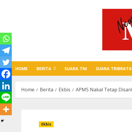
Skip
to
content
HOME
BERITA
SUARA TNI
SUARA TRIBRATA
Home
Berita
Ekbis
APMS Nakal Tetap Disan
Ekbis