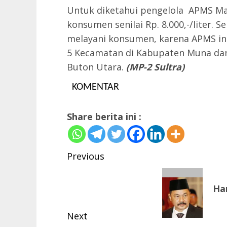
Untuk diketahui pengelola APMS M
konsumen senilai Rp. 8.000,-/liter. S
melayani konsumen, karena APMS in
5 Kecamatan di Kabupaten Muna dan
Buton Utara.
(MP-2 Sultra)
KOMENTAR
Share berita ini :
Post
Previous
navigation
Previous
Ha
post:
Next