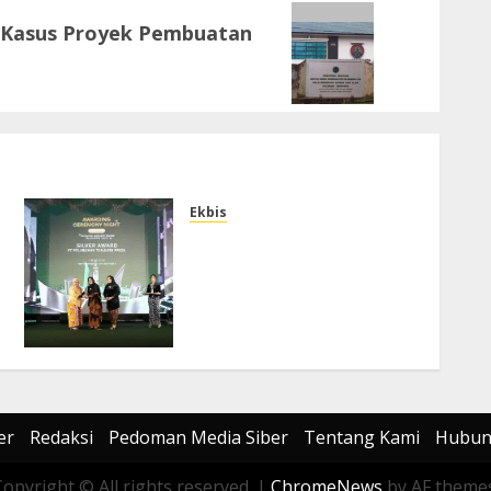
 Kasus Proyek Pembuatan
Ekbis
Komitmen Social
Responsibility PTP
Nonpetikemas Raih
Pengakuan ISRA 2026
Kategori Sustainability
Report
AGUSTUS 8, 2026
0
er
Redaksi
Pedoman Media Siber
Tentang Kami
Hubun
Copyright © All rights reserved.
|
ChromeNews
by AF themes