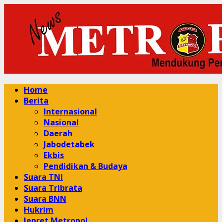
Skip
to
content
Primary
Home
Menu
Berita
Internasional
Nasional
Daerah
Jabodetabek
Ekbis
Pendidikan & Budaya
Suara TNI
Suara Tribrata
Suara BNN
Hukrim
Jepret Metropol