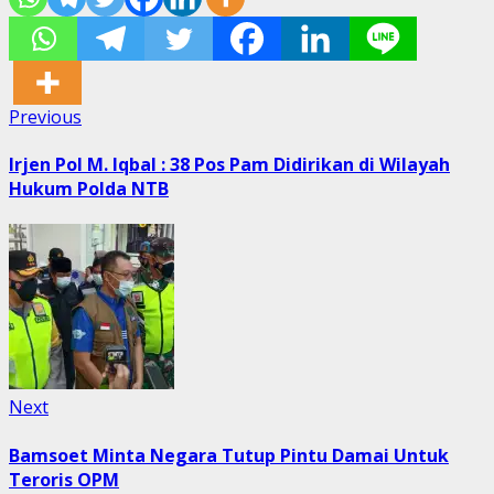
Post
Previous
Previous
post:
navigation
Irjen Pol M. Iqbal : 38 Pos Pam Didirikan di Wilayah
Hukum Polda NTB
Next
Next
post:
Bamsoet Minta Negara Tutup Pintu Damai Untuk
Teroris OPM