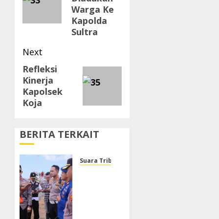
Warga Ke
Kapolda
Sultra
Next
Refleksi
Next
Kinerja
post:
Kapolsek
Koja
BERITA TERKAIT
Suara Tribrata
Polresta
Sumenep
Buka
Posko
Darurat,