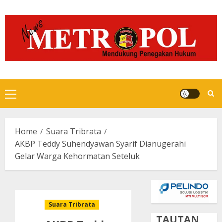
Skip
to
content
Primary
Menu
Home
Suara Tribrata
AKBP Teddy Suhendyawan Syarif Dianugerahi
Gelar Warga Kehormatan Seteluk
Suara Tribrata
TAUTAN