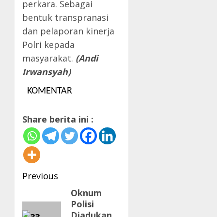
perkara. Sebagai
bentuk transpranasi
dan pelaporan kinerja
Polri kepada
masyarakat.
(Andi
Irwansyah)
KOMENTAR
Share berita ini :
Post
Previous
navigation
Oknum
Previous
Polisi
post:
Diadukan