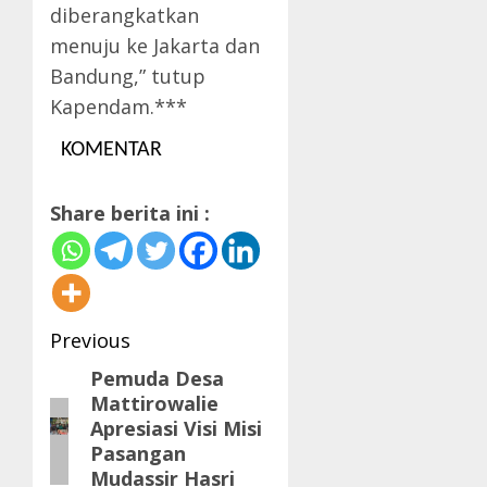
diberangkatkan
menuju ke Jakarta dan
Bandung,” tutup
Kapendam.***
KOMENTAR
Share berita ini :
Post
Previous
navigation
Pemuda Desa
Previous
Mattirowalie
post:
Apresiasi Visi Misi
Pasangan
Mudassir Hasri