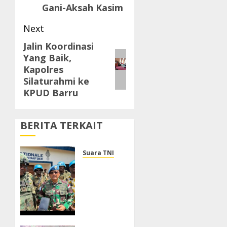
Gani-Aksah Kasim
Next
Jalin Koordinasi
Next
Yang Baik,
post:
Kapolres
Silaturahmi ke
KPUD Barru
BERITA TERKAIT
Suara TNI
Dukung
Perlindungan
Warga
Sipil,
DFC
MINUSCA