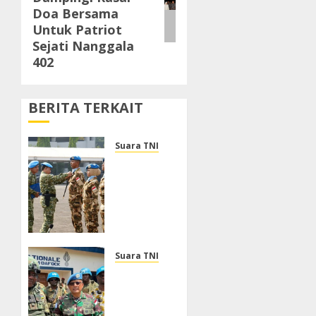
Doa Bersama
Untuk Patriot
Sejati Nanggala
402
BERITA TERKAIT
Suara TNI
Panglima
TNI
Sambut
Kepulangan
Satgas
Kizi TNI
Kontingen
Suara TNI
Garuda
Dukung
XX-V
Perlindungan
MONUSCO
Warga