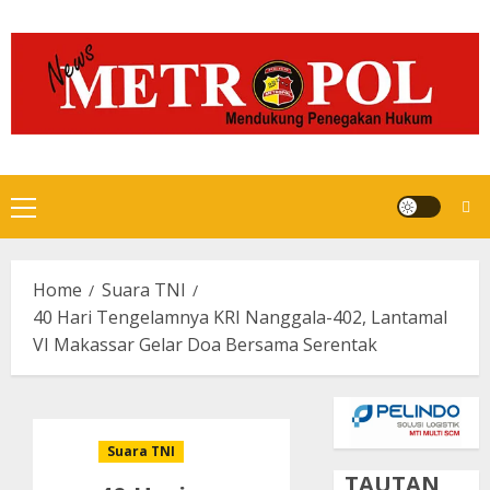
Skip
to
content
Primary
Menu
Home
Suara TNI
40 Hari Tengelamnya KRI Nanggala-402, Lantamal
VI Makassar Gelar Doa Bersama Serentak
Suara TNI
TAUTAN