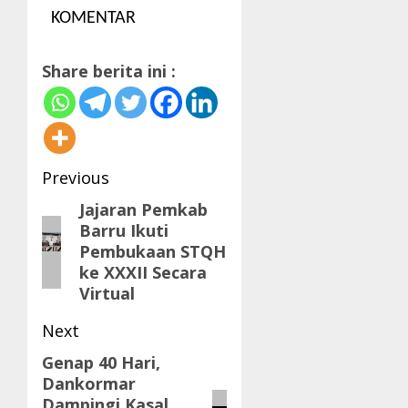
KOMENTAR
Share berita ini :
Post
Previous
navigation
Jajaran Pemkab
Previous
Barru Ikuti
post:
Pembukaan STQH
ke XXXII Secara
Virtual
Next
Genap 40 Hari,
Next
Dankormar
post:
Dampingi Kasal